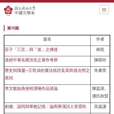
跳
到
主
要
內
第75期
容
區
篇名
作者
莊子「三言」與「道」之傳達
林凱
道經中署名羅洪先之著作考辨
陳昭吟
歷史與識鑒─王世貞的書法批評及其與祝允明之
朱書萱
異同
李文馥如燕使程漢喃作品述論
陳益源、
潘氏秋賢
創傷、認同與華教記憶：論馬華漢詩人管震民
高嘉謙