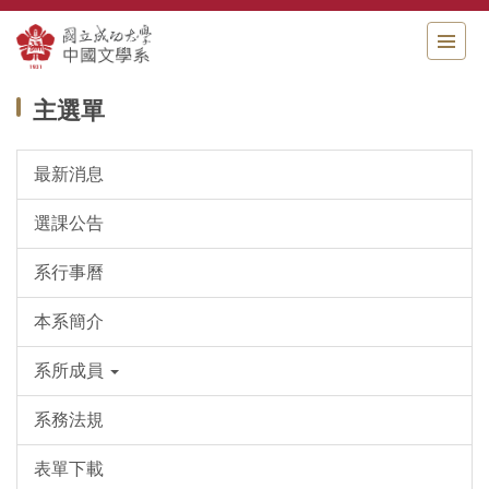
跳
到
主
要
主選單
內
容
區
最新消息
選課公告
系行事曆
本系簡介
系所成員
系務法規
表單下載