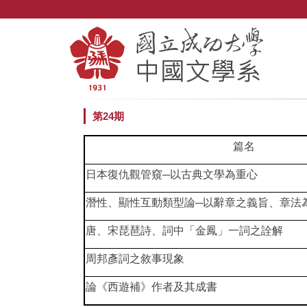
跳
到
主
要
內
容
區
第24期
篇名
日本復仇觀管窺─以古典文學為重心
潛性、顯性互動類型論─以辭章之義旨、章法
唐、宋琵琶詩、詞中「金鳳」一詞之詮解
周邦彥詞之敘事現象
論《西遊補》作者及其成書