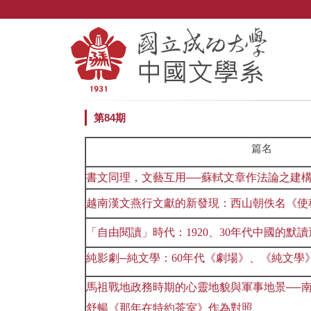
跳
到
主
要
內
容
區
第84期
篇名
書文同理，文藝互用
蘇軾文章作法論之建
──
越南漢文燕行文獻的新發現：西山朝佚名《使
「自由閱讀」時代：1920、30年代中國的默
純影劇
純文學：60年代《劇場》、《純文學
─
馬祖戰地政務時期的心靈地貌與軍事地景
──
舒暢
《那年在特約茶室》作為對照