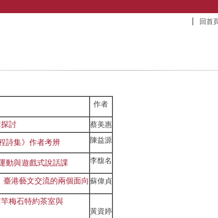
回首
作者
構探討
蔡美惠
陳益源
程詩集》作者考辨
李馥名
讀運動與遊戲式說話課
》臺港藝文交流的兩個面向
蘇偉貞
南竿梅石特約茶室與
黃資婷