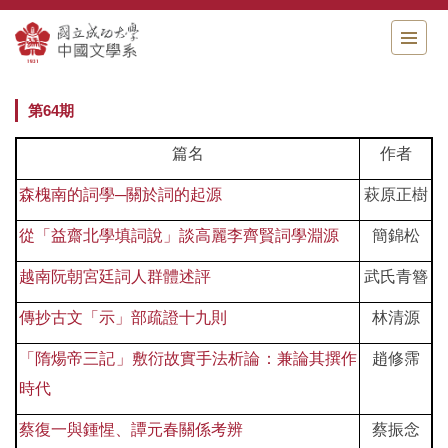
跳
到
主
要
內
第64期
容
區
篇名
作者
森槐南的詞學
─
關於詞的起源
萩原正樹
從「益齋北學填詞說」談高麗李齊賢詞學淵源
簡錦松
越南阮朝宮廷詞人群體述評
武氏青簪
傳抄古文「示」部疏證十九則
林清源
「隋煬帝三記」敷衍故實手法析論：兼論其撰作
趙修霈
時代
蔡復一與鍾惺、譚元春關係考辨
蔡振念