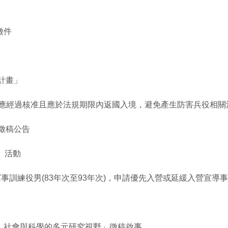
徵件
計畫」
境應經過核准且應於法規期限內返國入境，避免產生防害兵役相關
徵稿公告
」活動
事訓練役男(83年次至93年次)，申請優先入營或延緩入營宣導
、社會與科學的多元研究視野」徵稿啟事