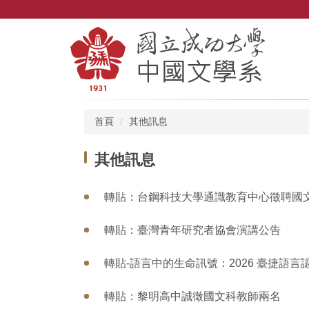
跳
到
主
要
內
容
區
首頁
其他訊息
其他訊息
轉貼：台鋼科技大學通識教育中心徵聘國文
轉貼：臺灣青年研究者協會演講公告
轉貼-語言中的生命訊號：2026 臺捷語言認知
轉貼：黎明高中誠徵國文科教師兩名