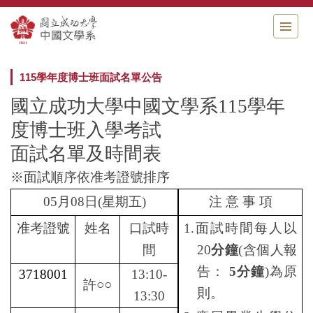
跳
到
主
要
內
115學年度博士班面試名單公告
容
區
國立成功大學中國文學系115學年
度博士班入學考試
面試名單及時間表
※面試順序依准考證號排序
05
月08日(星期五)
注 意 事 項
准考證號
姓名
口試時
1.
面試時間每人以
間
20
分鐘
(含個人報
告：
5分鐘
)為原
3718001
13:10-
許
○○
則。
13:30