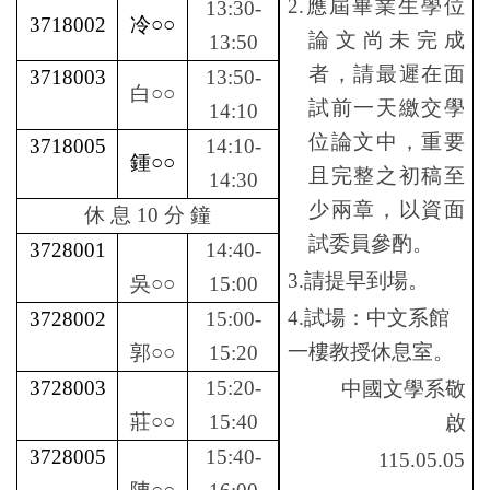
2.
應屆畢業生學位
13:30-
3718002
冷
○○
論文尚未完成
13:50
者，請最遲在面
3718003
13:50-
白
○○
試前一天繳交學
14:10
位論文中，重要
3718005
14:10-
鍾
○○
且完整之初稿至
14:30
少兩章，以資面
休 息 10 分 鐘
試委員參酌。
3728001
14:40-
3.
請提早到場。
吳
○○
15:00
4.
試場：中文系館
3728002
15:00-
一樓教授休息室。
郭
○○
15:20
3728003
15:20-
中國文學系敬
莊
○○
15:40
啟
3728005
15:40-
115.05.05