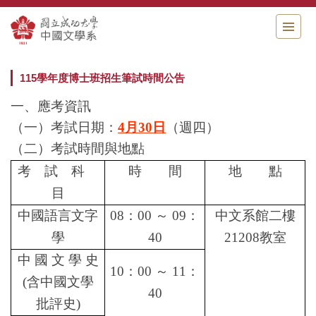
跳
到
主
要
內
115學年度博士班招生筆試時間公告
容
區
一、應考資訊
（一）考試日期：
4月30日
（週四）
（二）考試時間與地點
考 試 科
時 間
地 點
目
中國語言文字
08
：00 ～ 09：
中文系館二樓
學
40
21208
教室
中 國 文 學 史
10
：00 ～ 11：
(
含中國文學
40
批評史)