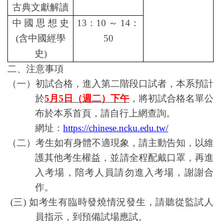
古典文獻解讀
中 國 思 想 史
13
：10 ～ 14：
(
含中國經學
50
史)
二、注意事項
（一）初試合格，進入第二階段口試者，本系預計
於
5
月5日（週二）下午
，將
初試合格名單公
布於本系首頁，請自行上網查詢。
網址：
https://chinese.ncku.edu.tw/
（二）考生如有身體不適現象，請主動告知，以維
護其他考生權益，並請全程配戴口罩，再進
入考場，陪考人員請勿進入考場，
謝謝合
作。
(
三) 如考生有臨時發燒情況發生，請聽從監試人
員指示，到預備試場應試。