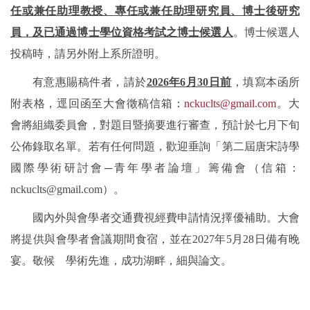
任或兼任助理教授、專任或兼任助理研究員、博士後研究
員，及已通過博士學位資格考試之博士候選人
。博士候選人
投稿時，請另外附上系所證明。
有意惠賜稿件者，請於
2026年6月30日前
，填寫本函所
附表格，逕回函至大會徵稿信箱：
nckuclts@gmail.com
。大
會將組織委員會，對題目暨摘要進行審查，預計於七月下旬
公佈錄取名單。若有任何問題，歡迎垂詢「第二屆唐宋詩學
國際學術研討會─青年學者論壇」籌備會（信箱：
nckuclts@gmail.com）。
國內外與會學者交通費視經費申請情況擇優補助。大會
將提供與會學者會議期間食宿，並在2027年5月28日備有晚
宴。敬候 學術先進，成功湖畔，細與論文。