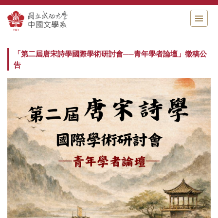
跳
到
主
要
內
「第二屆唐宋詩學國際學術研討會──青年學者論壇」徵稿公
容
告
區