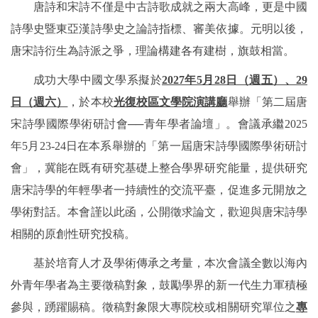
唐詩和宋詩不僅是中古詩歌成就之兩大高峰，更是中國
詩學史暨東亞漢詩學史之論詩指標、審美依據。元明以後，
唐宋詩衍生為詩派之爭，理論構建各有建樹，旗鼓相當。
成功大學中國文學系擬於
2027年5月28日（週五）、29
日（週六）
，於本校
光復校區文學院演講廳
舉辦「第二屆唐
宋詩學國際學術研討會──青年學者論壇」。會議承繼2025
年5月23-24日在本系舉辦的「第一屆唐宋詩學國際學術研討
會」，冀能在既有研究基礎上整合學界研究能量，提供研究
唐宋詩學的年輕學者一持續性的交流平臺，促進多元開放之
學術對話。本會謹以此函，公開徵求論文，歡迎與唐宋詩學
相關的原創性研究投稿。
基於培育人才及學術傳承之考量，本次會議全數以海內
外青年學者為主要徵稿對象，鼓勵學界的新一代生力軍積極
參與，踴躍賜稿。徵稿對象限大專院校或相關研究單位之
專