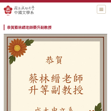
跳
到
主
要
內
恭賀蔡林縉老師榮升副教授
容
區