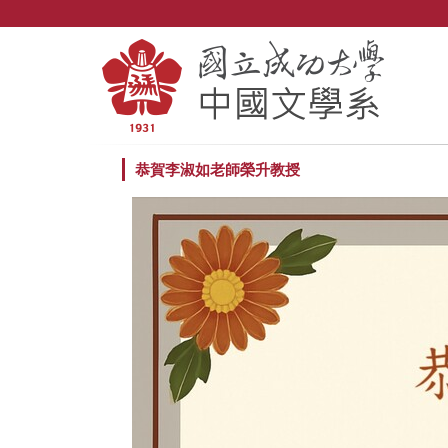
跳
到
主
要
內
容
區
恭賀李淑如老師榮升教授