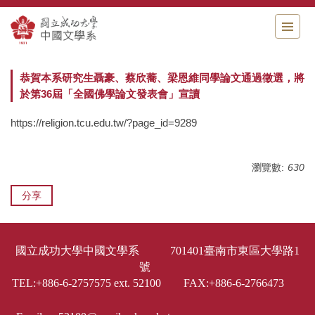
跳
到
主
要
內
恭賀本系研究生聶豪、蔡欣蕎、梁恩維同學論文通過徵選，將
容
於第36屆「全國佛學論文發表會」宣讀
區
https://religion.tcu.edu.tw/?page_id=9289
瀏覽數:
630
分享
國立成功大學中國文學系 701401臺南市東區大學路1
號
TEL:+886-6-2757575 ext. 52100 FAX:+886-6-2766473