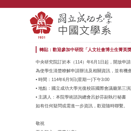
跳
到
主
要
內
容
區
轉貼：歡迎參加中研院「人文社會博士生菁英
中央研究院訂於本（114）年6月1日起，開放申
為使學生清楚瞭解申請辦法及相關資訊，並有機會
• 時間：114年6月9日(星期一)下午3:00
• 地點：國立成功大學光復校區國際會議廳第三演
• 主講人：本院學術諮詢總會呂妙芬副執行秘書
如有任何疑問或需進一步資訊，歡迎隨時聯繫。
敬祝