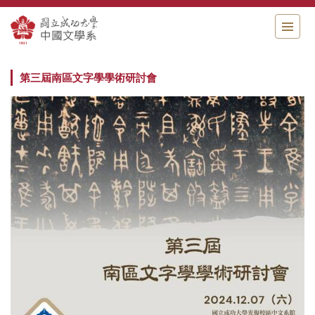
跳
到
主
要
內
第三屆南區文字學學術研討會
容
區