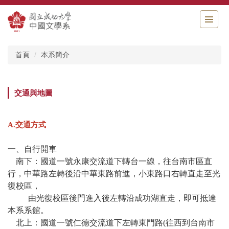
跳
到
主
要
內
首頁
本系簡介
容
區
交通與地圖
A.交通方式
一、自行開車
南下：國道一號永康交流道下轉台一線，往台南市區直
行，中華路左轉後沿中華東路前進，小東路口右轉直走至光
復校區，
由光復校區後門進入後左轉沿成
功湖直走，即可抵達
本系系館。
北上：國道一號仁德交流道下左轉東門路
(
往西到台南市