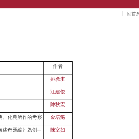
回首
作者
姚彥淇
江建俊
陳秋宏
典、化典所作的考察
金培懿
海述奇匯編》為例─
陳室如