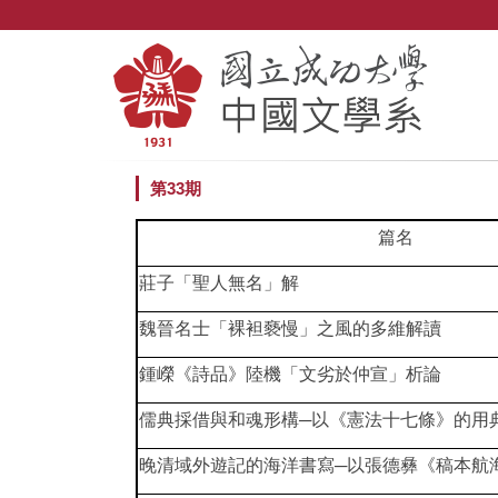
跳
到
主
要
內
容
區
第33期
篇名
莊子「聖人無名」解
魏晉名士「裸袒褻慢」之風的多維解讀
鍾嶸《詩品》陸機「文劣於仲宣」析論
儒典採借與和魂形構─以《憲法十七條》的用
晚清域外遊記的海洋書寫─以張德彝《稿本航